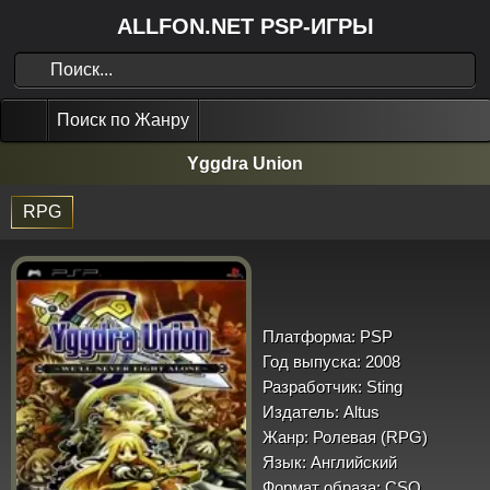
ALLFON.NET PSP-ИГРЫ
Поиск по Жанру
Yggdra Union
RPG
Платформа:
PSP
Год выпуска:
2008
Разработчик:
Sting
Издатель:
Altus
Жанр:
Ролевая (RPG)
Язык:
Английский
Формат образа:
CSO