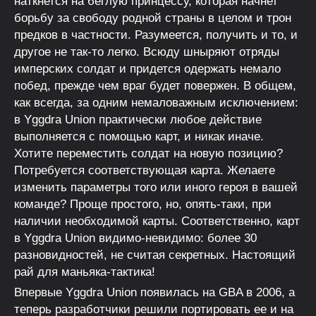
наткнется на беглую принцессу, которая начнет
борьбу за свободу родной страны в целом и трон
предков в частности. Разумеется, получить и то, и
другое не так-то легко. Всюду шныряют отряды
имперских солдат и придется одержать немало
побед, прежде чем враг будет повержен. В общем,
как всегда, за одним немаловажным исключением:
в Yggdra Union практически любое действие
выполняется с помощью карт, и никак иначе.
Хотите переместить солдат на новую позицию?
Потребуется соответствующая карта. Желаете
изменить параметры того или иного героя в вашей
команде? Проще простого, но, опять-таки, при
наличии необходимой карты. Соответственно, карт
в Yggdra Union видимо-невидимо: более 30
разновидностей, не считая секретных. Настоящий
рай для маньяка-тактика!
Впервые Yggdra Union появилась на GBA в 2006, а
теперь разработчики решили портировать ее и на