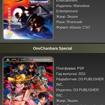
Entertainment
Издатель:
Marvelous
Entertainment
Жанр:
Экшен
Язык:
Японский
Формат образа:
CSO
OneChanbara Special
Платформа:
PSP
Год выпуска:
2011
Разработчик:
D3 PUBLISHER
INC.
Издатель:
D3 PUBLISHER
INC.
Жанр:
Экшен