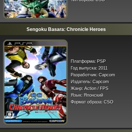
Sengoku Basara: Chronicle Heroes
Платформа:
PSP
Год выпуска:
2011
Разработчик:
Capcom
Издатель:
Capcom
Жанр:
Action / FPS
Язык:
Японский
Формат образа:
CSO