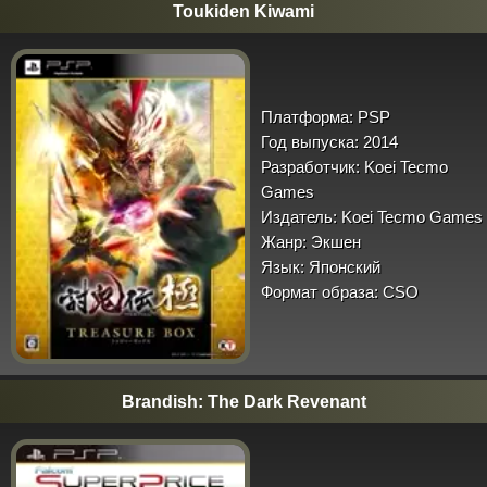
Toukiden Kiwami
Платформа:
PSP
Год выпуска:
2014
Разработчик:
Koei Tecmo
Games
Издатель:
Koei Tecmo Games
Жанр:
Экшен
Язык:
Японский
Формат образа:
CSO
Brandish: The Dark Revenant