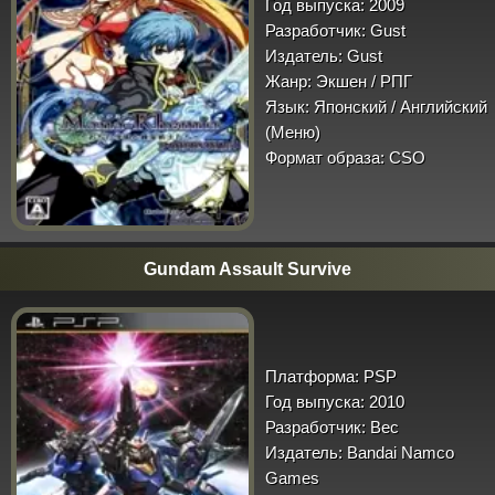
Год выпуска:
2009
Разработчик:
Gust
Издатель:
Gust
Жанр:
Экшен / РПГ
Язык:
Японский / Английский
(Меню)
Формат образа:
CSO
Gundam Assault Survive
Платформа:
PSP
Год выпуска:
2010
Разработчик:
Bec
Издатель:
Bandai Namco
Games