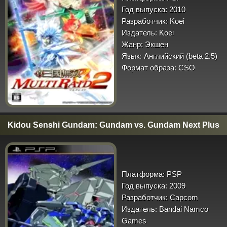
Год выпуска:
2010
Разработчик:
Koei
Издатель:
Koei
Жанр:
Экшен
Язык:
Английский (beta 2.5)
Формат образа:
CSO
Kidou Senshi Gundam: Gundam vs. Gundam Next Plus
Платформа:
PSP
Год выпуска:
2009
Разработчик:
Capcom
Издатель:
Bandai Namco
Games