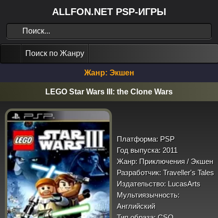
ALLFON.NET PSP-ИГРЫ
Поиск по Жанру
Жанр: Экшен
LEGO Star Wars III: the Clone Wars
Платформа:
PSP
Год выпуска:
2011
Жанр:
Приключения / Экшен
Разработчик:
Traveller's Tales
Издательство:
LucasArts
Мультиязычность:
Английский
Тип образа:
CSO