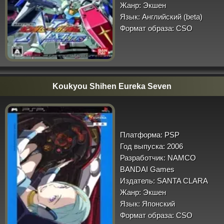
Жанр:
Экшен
Язык:
Английский (beta)
Формат образа:
CSO
Koukyou Shihen Eureka Seven
Платформа:
PSP
Год выпуска:
2006
Разработчик:
NAMCO
BANDAI Games
Издатель:
SANTA CLARA
Жанр:
Экшен
Язык:
Японский
Формат образа:
CSO