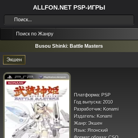
ALLFON.NET PSP-ИГРЫ
Поиск по Жанру
Busou Shinki: Battle Masters
Экшен
Платформа:
PSP
Год выпуска:
2010
Разработчик:
Konami
Издатель:
Konami
Жанр:
Экшен
Язык:
Японский
Формат образа:
CSO