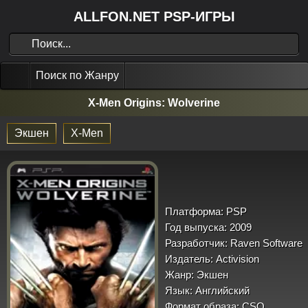
ALLFON.NET PSP-ИГРЫ
Поиск по Жанру
X-Men Origins: Wolverine
Экшен
X-Men
Платформа:
PSP
Год выпуска:
2009
Разработчик:
Raven Software
Издатель:
Activision
Жанр:
Экшен
Язык:
Английский
Формат образа:
CSO