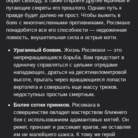
обрел свободу, а также откроете другие мрачные и
пугающие секреты его прошлого. Однако путь к
правде будет далеко не прост. Чтобы выжить в
боях с многочисленными противниками, Росомахе
понадобятся все его способности — недюжинная
ловкость, внушительная сила и острые когти.
Ураганный боевик.
Жизнь Росомахи — это
непрекращающаяся борьба. Вам предстоит в
одиночку справляться с целыми отрядами
нападающих, драться на десятикилометровой
высоте, прыгать через вращающиеся лопасти
вертолета и совершать еще массу трюков,
недоступных простым смертным.
Более сотни приемов.
Росомаха в
совершенстве овладел мастерством ближнего
боя с использованием адамантовых когтей. Он
режет, пронзает и рассекает врагов, не оставляя
им ни малейшего шанса. К тому же герой