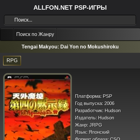
ALLFON.NET PSP-ИГРЫ
Поиск по Жанру
Tengai Makyou: Dai Yon no Mokushiroku
RPG
Платформа:
PSP
Год выпуска:
2006
Разработчик:
Hudson
Издатель:
Hudson
Жанр:
JRPG
Язык:
Японский
Формат образа:
CSO