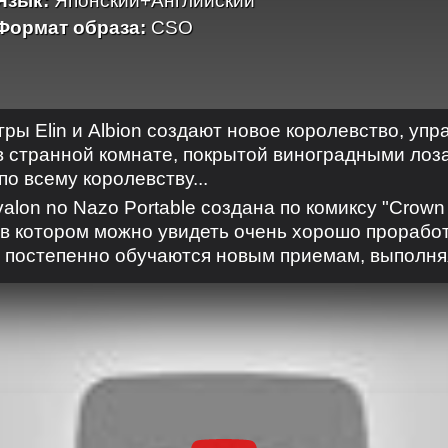
Язык:
Японский+Английский
Формат образа:
CSO
ры Elin и Albion создают новое королевство, упр
 странной комнате, покрытой виноградными лоза
о всему королевству...
valon no Nazo Portable создана по комиксу "Crown 
 в котором можно увидеть очень хорошо прорабо
 постепенно обучаются новым приемам, выполняя