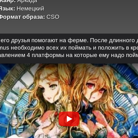
Жанр:
Аркада
Язык:
Немецкий
Формат образа:
CSO
его друзья помогают на ферме. После длинного д
mus необходимо всех их поймать и положить в кр
равлением 4 платформы на которые ему надо пойм