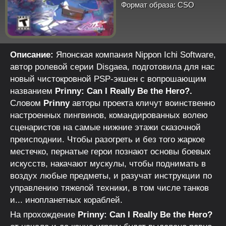
Формат образа:
CSO
Описание:
Японская компания Nippon Ichi Software,
автор ролевой серии Disgaea, подготовила для нас
новый чистокровной PSP-экшен с вопрошающим
названием
Prinny: Can I Really Be the Hero?.
Словом
Prinny
авторы проекта кличут воинственно
настроенных пингвинов, командированных волею
сценаристов на самые нижние этажи сказочной
преисподнии. Чтобы разогреть и без того жаркое
местечко, пернатые герои познают основы боевых
искусств, накачают мускулы, чтобы поднимать в
воздух любые предметы, и разучат инструкции по
управлению тяжелой техники, в том числе танков
и... инопланетных кораблей.
На прохождение
Prinny: Can I Really Be the Hero?