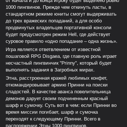
от начала и до конца игроку будет выделено ровно
1000 пингвинов. Прежде чем откинуть ласты, в
стандартном режиме юниты смогут выдерживать
до трех вражеских попаданий, а для особо
продвинутых владельцев портативной консоли
будет предусмотрен режим Hell, где действует
суровое правило «одно попадание – одна жизнь».
Игра является ответвлением от известной
пошаговой RPG Disgaea, где главную роль играет
несчастный пингвинчик "Prinny", который будет
выполнять задания в Загробных мирах.
Этна, расстроенная кражей любимых конфет,
откомандировывает армию Принни на поиски
сладостей. В качестве аванса повелительница
демонов дарует своим подчиненным красный
шарф и сумочку. Суть вот в чем: если Принни во
время миссии погибает, шарф и сумочка
переходят к следующему Принни. Всего в
распоряжении Этны 1000 пингвинов.