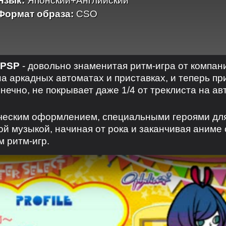
Язык:
Японский+Английский
Формат образа:
CSO
PSP
- довольно знаменитая ритм-игра от компан
а аркадных автоматах и приставках, и теперь п
онечно, не покрывает даже 1/4 от треклиста на ав
ческим оформлением, специальными героями для 
й музыкой, начиная от рока и заканчивая аниме 
 ритм-игр.