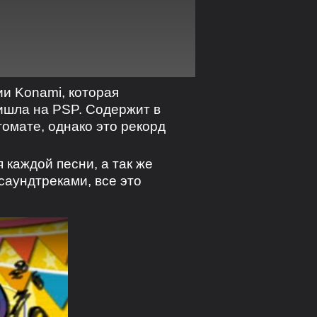
ии Konami, которая
ришла на PSP. Содержит в
томате, однако это рекорд
каждой песни, а так же
саундтреками, все это