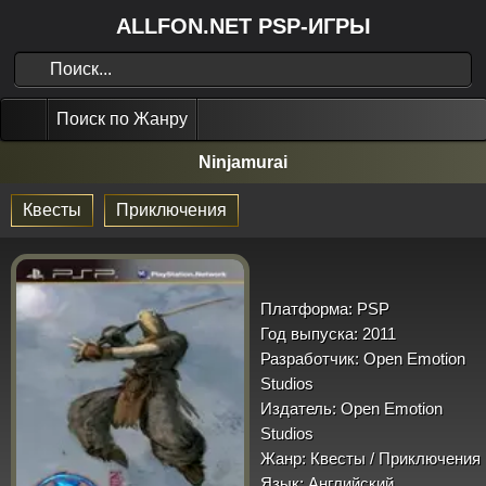
ALLFON.NET PSP-ИГРЫ
Поиск по Жанру
Ninjamurai
Квесты
Приключения
Платформа:
PSP
Год выпуска:
2011
Разработчик:
Open Emotion
Studios
Издатель:
Open Emotion
Studios
Жанр:
Квесты / Приключения
Язык:
Английский