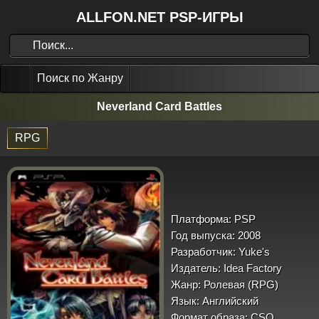
ALLFON.NET PSP-ИГРЫ
Поиск по Жанру
Neverland Card Battles
RPG
Платформа:
PSP
Год выпуска:
2008
Разработчик:
Yuke's
Издатель:
Idea Factory
Жанр:
Ролевая (RPG)
Язык:
Английский
Формат образа:
CSO