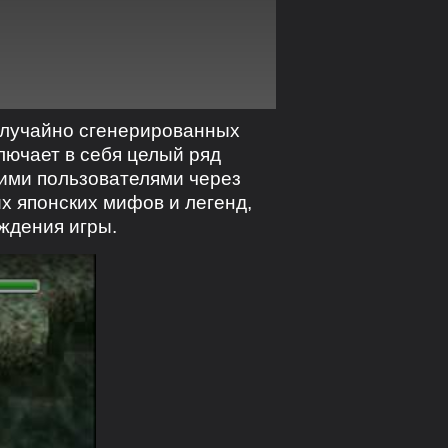
 случайно сгенерированных
лючает в себя целый ряд
гими пользователями через
их японских мифов и легенд,
ждения игры.