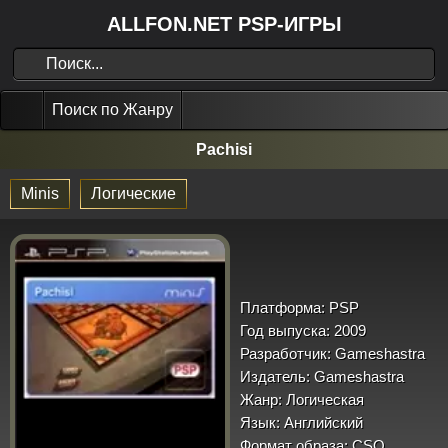
ALLFON.NET PSP-ИГРЫ
Поиск по Жанру
Pachisi
Minis
Логические
Платформа:
PSP
Год выпуска:
2009
Разработчик:
Gameshastra
Издатель:
Gameshastra
Жанр:
Логическая
Язык:
Английский
Формат образа:
CSO