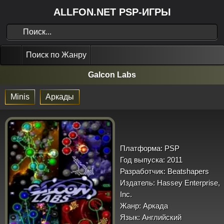
ALLFON.NET PSP-ИГРЫ
Поиск по Жанру
Galcon Labs
Minis
Аркады
Платформа:
PSP
Год выпуска:
2011
Разработчик:
Beatshapers
Издатель:
Hassey Enterprise,
Inc.
Жанр:
Аркада
Язык:
Английский