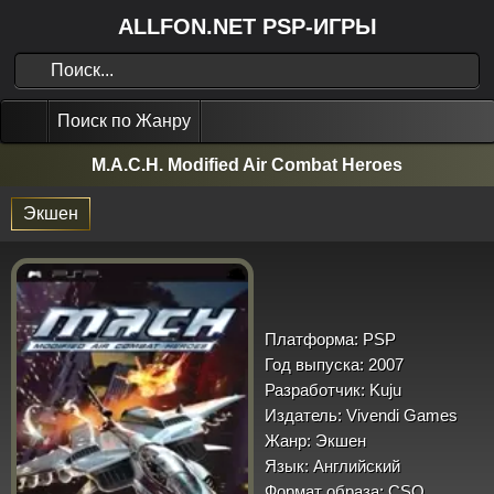
ALLFON.NET PSP-ИГРЫ
Поиск по Жанру
M.A.C.H. Modified Air Combat Heroes
Экшен
Платформа:
PSP
Год выпуска:
2007
Разработчик:
Kuju
Издатель:
Vivendi Games
Жанр:
Экшен
Язык:
Английский
Формат образа:
CSO