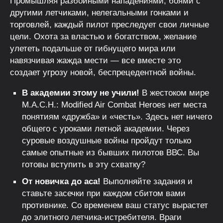
Промышляя разбойными нападениями, боями с
другими летчиками, нелегальными гонками и
торговлей, каждый пилот преследует свои личные
цели. Охота за властью и богатством, желание
улететь подальше от гибнущего мира или
навязчивая жажда мести — все вместе это
создает угрозу новой, беспрецедентной войны.
В академии этому не учили!
В жестоком мире
M.A.C.H.: Modified Air Combat Heroes нет места
понятиям «дружба» и «честь». Здесь нет ничего
общего с уроками летной академии. Через
суровые воздушные войны пройдут только
самые опытные из бывших пилотов ВВС. Вы
готовы вступить в эту схватку?
От новичка до аса!
Выполняйте задания и
ставьте засечки при каждом сбитом вами
противнике. Со временем ваш статус вырастет
до элитного летчика-истребителя. Враги