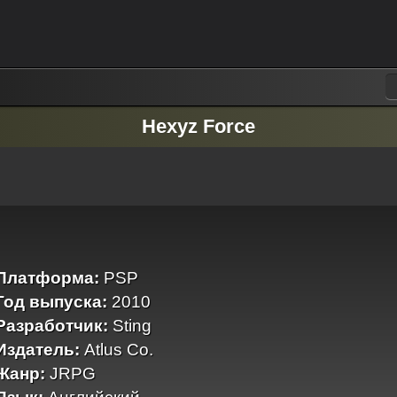
Hexyz Force
Платформа:
PSP
Год выпуска:
2010
Разработчик:
Sting
Издатель:
Atlus Co.
Жанр:
JRPG