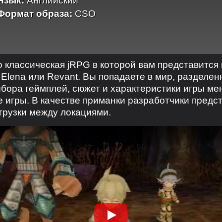
Язык:
Английский
Формат образа:
CSO
о классическая jRPG в которой вам представится
 Elena или Revant. Вы попадаете в мир, разделе
ыбора геймплей, сюжет и характеристики игры ме
це игры. В качестве приманки разработчики пред
агрузки между локациями.