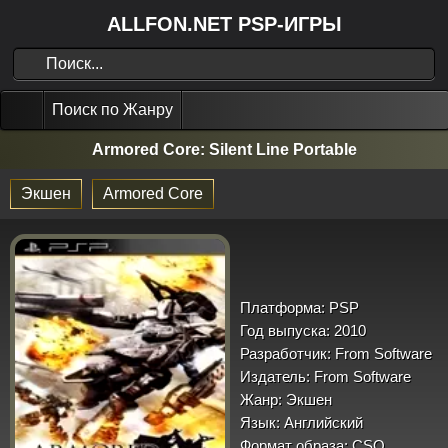
ALLFON.NET PSP-ИГРЫ
Поиск по Жанру
Armored Core: Silent Line Portable
Экшен
Armored Core
Платформа:
PSP
Год выпуска:
2010
Разработчик:
From Software
Издатель:
From Software
Жанр:
Экшен
Язык:
Английский
Формат образа:
CSO